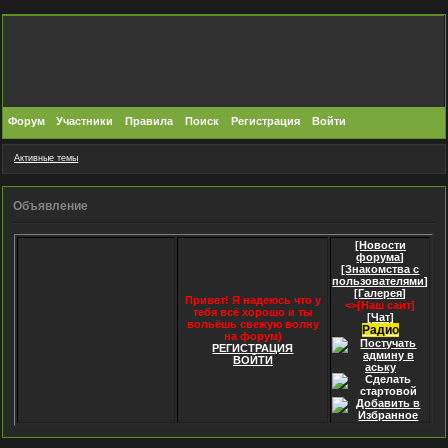
Форум
Участники
Правила
Поиск
Регистрация
Войти
Активные темы
Объявление
[Новости
форума]
[Знакомства с
пользователями]
[Галерея]
Привет! Я надеюсь что у
<>[Наш саит]
тебя всё хорошо и ты
[Чат]
вольёшь свежую волну
Радио
на форум)
РЕГИСТРАЦИЯ
ВОЙТИ