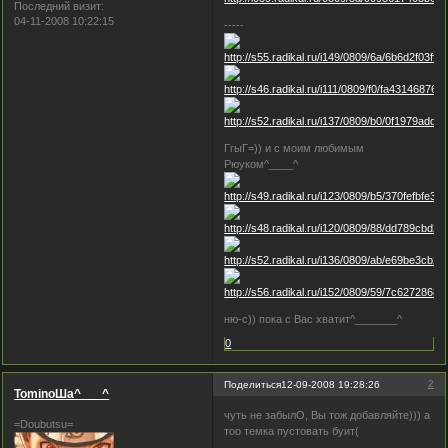
Последний визит:
04-11-2008 10:22:15
-----
ГгыГ=)) и с моим любимым
Рюуком^____^
ню-с)) пока с Вас хватит^_______^
0
2
Поделиться
12-09-2008 19:28:26
TominoШa^___^
чуть не забылО, Вы тож добавляйте))) а
=Doubutsu=
тоо темка пустовать буит(