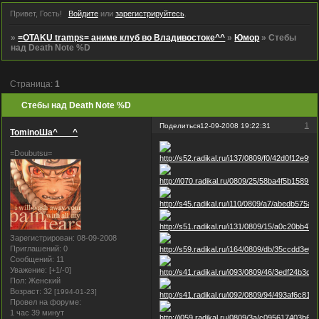
Привет, Гость!
Войдите
или
зарегистрируйтесь
.
»
=OTAKU tramps= аниме клуб во Владивостоке^^
»
Юмор
»
Стебы
над Death Note %D
Страница:
1
Стебы над Death Note %D
1
Поделиться
12-09-2008 19:22:31
TominoШa^___^
=Doubutsu=
Зарегистрирован
: 08-09-2008
Приглашений:
0
Сообщений:
11
Уважение:
[+1/-0]
Пол:
Женский
Возраст:
32
[1994-01-23]
Провел на форуме:
1 час 39 минут