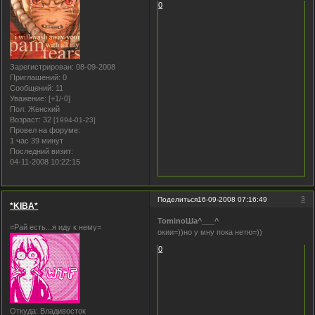
0
Зарегистрирован
: 08-09-2008
Приглашений:
0
Сообщений:
11
Уважение:
[+1/-0]
Пол:
Женский
Возраст:
32
[1994-01-23]
Провел на форуме:
1 час 39 минут
Последний визит:
04-11-2008 10:22:15
3
Поделиться
16-09-2008 07:16:49
*KIBA*
TominoШa^___^
=Рай есть...я иду к нему=
окии=))но у мну пока нетю=))
0
Откуда:
Владивосток