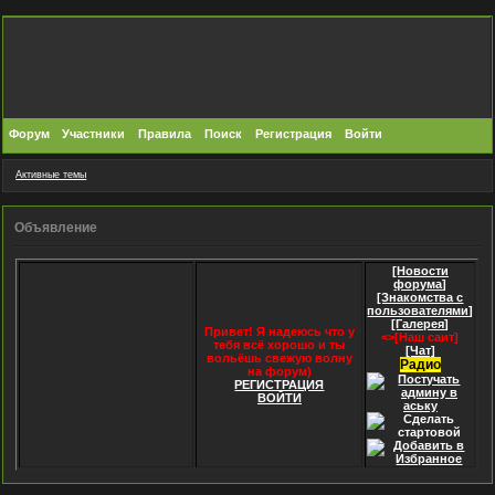
Форум
Участники
Правила
Поиск
Регистрация
Войти
Активные темы
Объявление
[Новости
форума]
[Знакомства с
пользователями]
[Галерея]
Привет! Я надеюсь что у
<>[Наш саит]
тебя всё хорошо и ты
[Чат]
вольёшь свежую волну
Радио
на форум)
РЕГИСТРАЦИЯ
ВОЙТИ