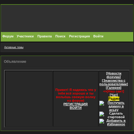
Форум
Участники
Правила
Поиск
Регистрация
Войти
Активные темы
Объявление
[Новости
форума]
[Знакомства с
пользователями]
[Галерея]
Привет! Я надеюсь что у
<>[Наш саит]
тебя всё хорошо и ты
[Чат]
вольёшь свежую волну
Радио
на форум)
РЕГИСТРАЦИЯ
ВОЙТИ