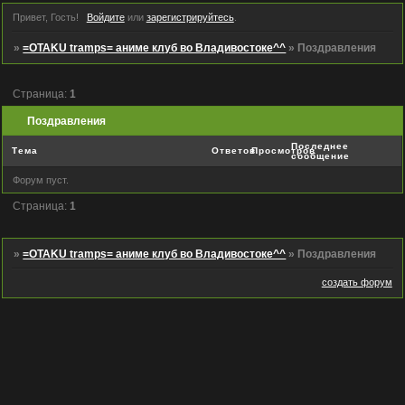
Привет, Гость!
Войдите
или
зарегистрируйтесь
.
»
=OTAKU tramps= аниме клуб во Владивостоке^^
»
Поздравления
Страница:
1
Поздравления
Последнее
Тема
Ответов
Просмотров
сообщение
Форум пуст.
Страница:
1
»
=OTAKU tramps= аниме клуб во Владивостоке^^
»
Поздравления
создать форум